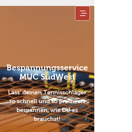
Bespannungsservice
MUC SüdWest
Lass' deinen Tennisschläger
so schnell und so preiswert
bespannen, wie DU es
brauchst!