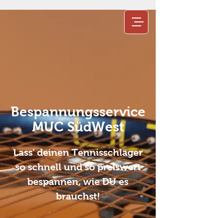
Bespannungsservice
MUC SüdWest
Lass' deinen Tennisschläger
so schnell und so preiswert
bespannen, wie DU es
brauchst!